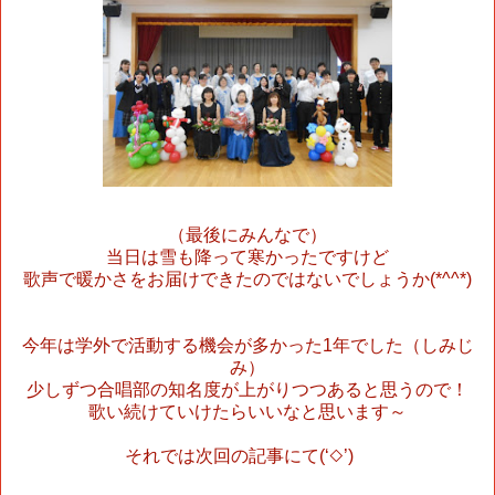
（最後にみんなで）
当日は雪も降って寒かったですけど
歌声で暖かさをお届けできたのではないでしょうか
(*^^*)
今年は学外で活動する機会が多かった
1
年でした（しみじ
み）
少しずつ合唱部の知名度が上がりつつあると思うので！
歌い続けていけたらいいなと思います～
それでは次回の記事にて
(‘
◇
’)
ゞ