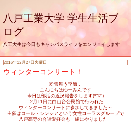
八戸工業大学 学生生活ブ
ログ
八工大生は今日もキャンパスライフをエンジョイします
2016年12月27日火曜日
ウィンターコンサート！
粉雪舞う季節…
こんにちはゆーみんです
今日は部活の近況報告をします
(*’
▽
’)
12
月
11
日に白山台公民館で行われた
ウィンターコンサートに参加してきました～
主催はコール・シンシアという女性コーラスグループで
八戸高専の合唱愛好会も一緒にやりました！