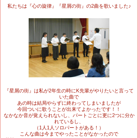
私たちは『心の旋律』『星屑の街』の
2
曲を歌いました♪
『星屑の街』は私が
2
年生の時に
K
先輩がやりたいと言って
いた曲で
あの時は結局やらずに終わってしまいましたが
今回ついに歌うことが出来てよかったです！！
なかなか音が覚えられないし、パートごとに更に
2
つに分か
れているし、
（
1
人
1
人ソロパートがある！）
こんな曲は今までやったことがなかったので