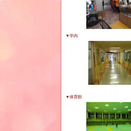
▼学内
▼体育館