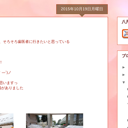
2015年10月19日月曜日
八
、そろそろ歯医者に行きたいと思っている
ブ
！
►
｀―´
)
ノ
►
▼
思いますっ
備がありました