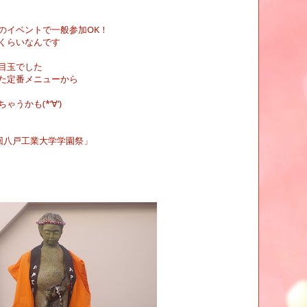
のイベントで一般参加
OK
！
くらいなんです
目玉でした
た定番メニューから
ちゃうかも
(*
‘∀‘
)
回八戸工業大学学園祭」