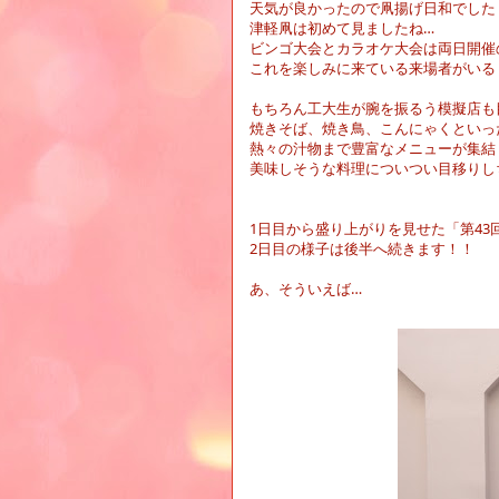
天気が良かったので凧揚げ日和でした
津軽凧は初めて見ましたね…
ビンゴ大会とカラオケ大会は両日開催
これを楽しみに来ている来場者がいる
もちろん工大生が腕を振るう模擬店も
焼きそば、焼き鳥、こんにゃくといっ
熱々の汁物まで豊富なメニューが集結
美味しそうな料理についつい目移りし
1
日目から盛り上がりを見せた「第
43
2
日目の様子は後半へ続きます！！
あ、そういえば…