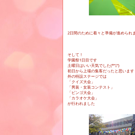
2
日間のために着々と準備が進められ
そして！
学園祭
1
日目です
土曜日はいい天気でした
(*’
▽
’)
初日から上場の集客だったと思います
外の特設ステージでは
「クイズ大会」
「男装・女装コンテスト」
「ビンゴ大会」
「カラオケ大会」
が行われました