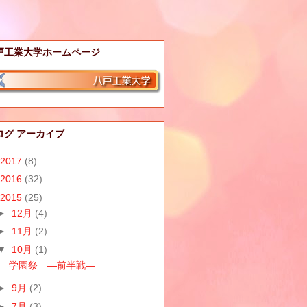
戸工業大学ホームページ
ログ アーカイブ
2017
(8)
2016
(32)
2015
(25)
►
12月
(4)
►
11月
(2)
▼
10月
(1)
学園祭 ―前半戦―
►
9月
(2)
►
7月
(3)