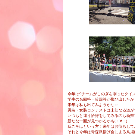
今年は
9
チームがしのぎを削ったクイ
学生の名回答・珍回答が飛び出したか
来年は私も出てみようかな～
男装・女装コンテストは未知なる道が
いつもと違う恰好をしてみるのも新鮮
新たな一面が見つかるかも
(
・∀・
)
我こそはという方！来年はお待ちして
それと今年は青森凧揚げ会による凧揚