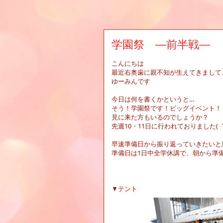
学園祭 ―前半戦―
こんにちは
最近右奥歯に親不知が生えてきまして
ゆーみんです
今日は何を書くかというと…
そう！学園祭です！ビッグイベント！
見に来た方もいるのでしょうか？
先週
10
・
11
日に行われておりました
(
早速準備日から振り返っていきたいと
準備日は
1
日中全学休講で、朝から準
▼テント